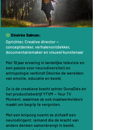
🟡
Désirée Salman:
Oprichter, Creative director —
conceptdenker, verhalenontdekker,
documentairemaker en visueel kunstenaar
Met 19 jaar ervaring in landelijke televisie en
een passie voor neurodiversiteit en
antropologie verbindt Désirée de werelden
van emotie, educatie en beeld.
Ze is de creatieve kracht achter DonaDíés én
het productiebedrijf YTVM — Your TV
Moment, waarmee ze ook maatwerkvideo’s
maakt om begrip te vergroten.
Met een knipoog noemt ze zichzelf een
neurodirigent: iemand die de kracht van
anders denken samenbrengt in beeld,