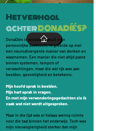
Het verhaal
achter
DONADÍÉS?
DonaDíés is ontstaan vanuit mijn
persoonlijke zoektocht.
Ik groeide op met
een neurodivergente manier van denken en
waarnemen.
Een manier die niet altijd paste
binnen systemen, tempo’s of
verwachtingen, maar die wél rijk was aan
beelden, gevoeligheid en betekenis.
Mijn hoofd sprak in beelden.
Mijn hart sprak in vragen.
En met mijn verwonderingsgedachten zie ik
vaak wat niet wordt uitgesproken.
Maar in die tijd was er helaas weinig ruimte
voor die taal binnen het onderwijs.
Toch was
mijn nieuwsgierigheid sterker dan mijn