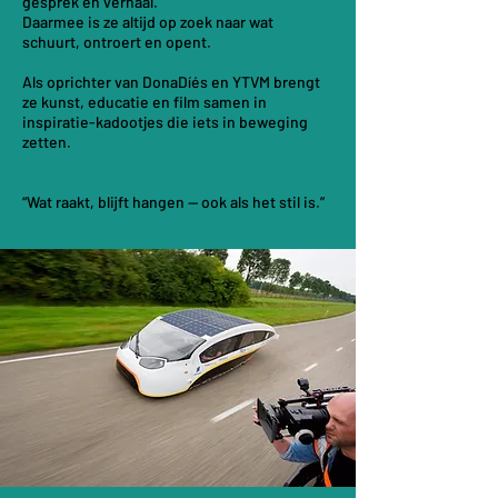
gesprek en verhaal.
Daarmee is ze altijd op zoek naar wat
schuurt, ontroert en opent.
Als oprichter van DonaDíés en YTVM brengt
ze kunst, educatie en film samen in
inspiratie-kadootjes die iets in beweging
zetten.
​“Wat raakt, blijft hangen — ook als het stil is.”