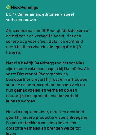
🟡
Niek Pennings
DOP / Cameraman,
editor en visueel
verhalenbouwer
Als cameraman en DOP vangt Niek de kern of
de ziel van een verhaal in beeld. Met een
scherp oog voor sfeer, detail en echtheid
geeft hij films visuele diepgang die blijft
hangen.
Met zijn bedrijf Beeldzeggend brengt Niek
zijn visuele vakmanschap in bij DonaDíés. Als
vaste Director of Photography en
beeldpartner creëert hij rust en vertrouwen
voor de camera, waardoor mensen zich op
hun gemak voelen en verhalen op een
natuurlijke en oprechte manier verteld
kunnen worden.
Met zijn oog voor sfeer, detail en echtheid
geeft hij iedere productie visuele diepgang.
Samen ontdekken we niets liever dan
oprechte verhalen en brengen we ze tot
leven