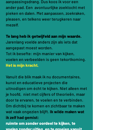
aanpassingsdrang.
Dus koos ik voor een
ander pad.
Een avontuurlijke zoektocht met
pieken en dalen.
Met aanpassen, zoekraken,
pleasen, en telkens weer terugkeren naar
mezelf.
Te lang heb ik getwijfeld aan mijn waarde.
Jarenlang voelde anders zijn als iets dat
aangepast moest worden.
Tot ik besefte:
mijn manier van kijken,
voelen en verbeelden is geen tekortkoming.
Het ís mijn kracht.
Vanuit die blik maak ik nu documentaires,
kunst en educatieve projecten die
uitnodigen om écht te kijken. Niet alleen met
je hoofd, niet met cijfers of theorieën, maar
door te ervaren, te voelen en te verbinden.
Om dichtbij te komen en zichtbaar te maken
wat vaak ongezien blijft.
Ik wilde maken wat
ik zelf had gemist:
ruimte om zonder oordeel te kijken, te
voelen zonder uitleg, en te groeien vanuit