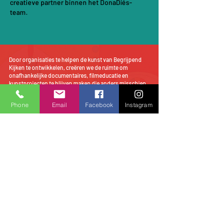
creatieve partner binnen het DonaDíés-
team.
Door organisaties te helpen de kunst van Begrijpend
Kijken te ontwikkelen, creëren we de ruimte om
onafhankelijke documentaires, filmeducatie en
kunstprojecten te blijven maken die anders misschien
nooit zouden ontstaan. Zo versterken onze
samenwerkingen en onze maatschappelijke missie
Phone
Email
Facebook
Instagram
elkaar.
Offerte
Diensten
Donatie
Are you normal?
Als je jong bent ben je avontuurlijk,
nieuwsgierig en verwonderd.
Als je jong bent wil je ontdekken, wil je