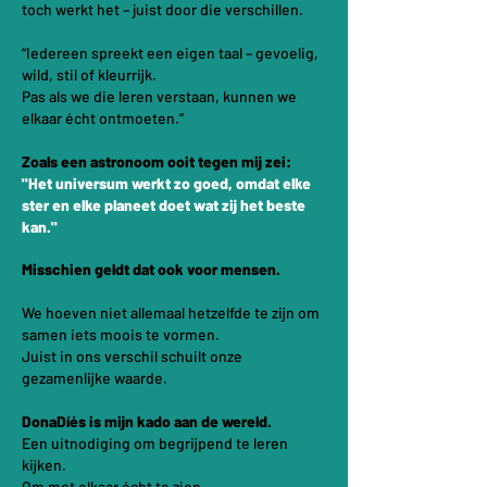
toch werkt het – juist door die verschillen.
“Iedereen spreekt een eigen taal – gevoelig,
wild, stil of kleurrijk.
Pas als we die leren verstaan, kunnen we
elkaar écht ontmoeten.”
Zoals een astronoom ooit tegen mij zei:
"Het universum werkt zo goed, omdat elke
ster en elke planeet doet wat zij het beste
kan."
Misschien geldt dat ook voor mensen.
We hoeven niet allemaal hetzelfde te zijn om
samen iets moois te vormen.
Juist in ons verschil schuilt onze
gezamenlijke waarde.
DonaDíés is mijn kado aan de wereld.
Een uitnodiging om begrijpend te leren
kijken.
Om met elkaar écht te zien.