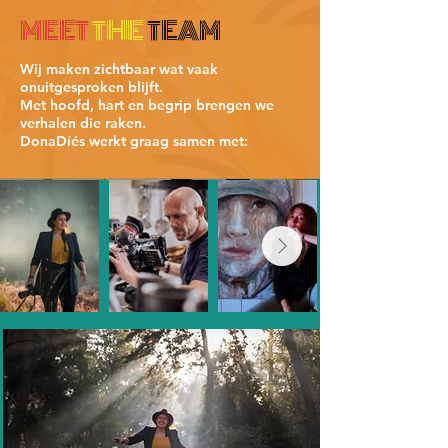
MEET
THE
TEAM
​Wij maken zichtbaar wat vaak
onuitgesproken blijft.
Met hoofd, hart en begrip brengen we
verhalen die raken.​​​​
DonaDíés werkt graag samen met: