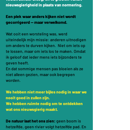
nieuwsgierigheid in plaats van normering.
Een plek waar anders kijken niet wordt
gecorrigeerd — maar verwelkomd.
Wat ooit een worsteling was, werd
uiteindelijk mijn missie: anderen uitnodigen
om anders te durven kijken.
Niet om iets op
te lossen, maar om iets los te maken.
Omdat
ik geloof dat ieder mens iets bijzonders te
geven heeft.
En dat sommige mensen pas bloeien als ze
niet alleen gezien, maar ook begrepen
worden.
We hebben niet meer bijles nodig in waar we
nooit goed in zullen zijn.
We hebben ruimte nodig om te ontdekken
wat ons nieuwsgierig maakt.
De natuur laat het ons zien:
geen boom is
hetzelfde, geen rivier volgt hetzelfde pad. En