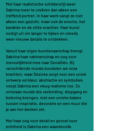
Met haar realistische schilderstijl weet
Sabrina meer te creëren dan alleen een
treffend portret. In haar werk vangt ze niet
alleen een gezicht, maar ook de emotie, het
karakter en de stilte erachter. Haar kunst
nodigt uit om langer te kijken en steeds
weer nieuwe details te ontdekken.
Vanuit haar eigen kunstenaarschap brengt
Sabrina haar vakmanschap en oog voor
menselijkheid mee naar DonaDíés. Bij
verschillende murals bundelen we onze
krachten: waar Désirée zorgt voor een uniek
ontwerp vol kleur, abstractie en symboliek,
voegt Sabrina een vleug realisme toe. Zo
ontstaan murals die verbinding, diepgang en
beleving brengen, met een unieke balans
tussen inspiratie, decoratie en een muur die
je aan het denken zet.
Met haar oog voor detail en gevoel voor
echtheid is Sabrina een waardevolle